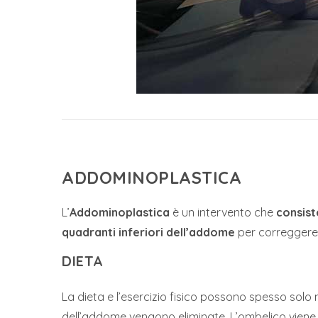
ADDOMINOPLASTICA
L’
Addominoplastica
è un intervento che
consist
quadranti inferiori dell’addome
per correggere
DIETA
La dieta e l’esercizio fisico possono spesso solo 
dell’addome vengono eliminate. L’ombelico viene 