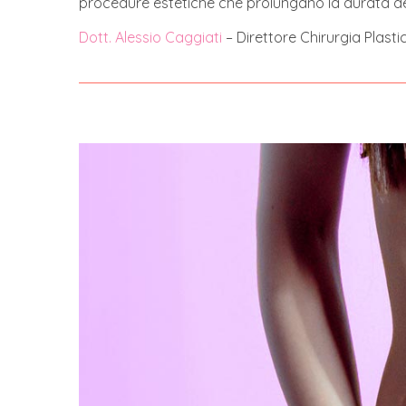
procedure estetiche che prolungano la durata degli
Dott. Alessio Caggiati
– Direttore Chirurgia Plastica