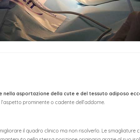
e nella asportazione della cute e del tessuto adiposo ecc
 l’aspetto prominente o cadente dell’addome.
migliorare il quadro clinico ma non risolverlo. Le smagliature 
mantenuto nella stessa posizione originaria grazie al suo is