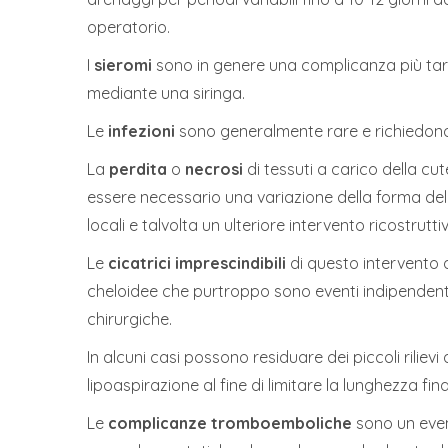
operatorio.
I
sieromi
sono in genere una complicanza più tard
mediante una siringa.
Le
infezioni
sono generalmente rare e richiedono 
La
perdita
o
necrosi
di tessuti a carico della c
essere necessario una variazione della forma del
locali e talvolta un ulteriore intervento ricostrutti
Le
cicatrici imprescindibili
di questo intervento 
cheloidee che purtroppo sono eventi indipendenti
chirurgiche.
In alcuni casi possono residuare dei piccoli riliev
lipoaspirazione al fine di limitare la lunghezza fina
Le
complicanze tromboemboliche
sono un even