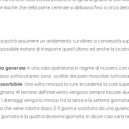
ine iliache che nella parte centrale si abbassa fino a circa die
ica potrà assumere un andamento curvilineo a convessità superi
possibile evitare di trasporre quest’ultimo ed anche la cicatri
sia generale
in una sala operatoria in regime di ricovero con u
grasso sottocutaneo sono scollati dai piani muscolari sottosta
assorbibile
. Una volta rimossa la cute eccedente la cute supe
inaria. Al
termine dell’intervento vengono sempre lasciati du
o. I drenaggi vengono rimossi tra la terza e la settima giornat
che viene ridotta dopo 2-3 giorni e sostituita da una guain
giornata e la quattordicesima giornata. In alcuni casi sarà ne