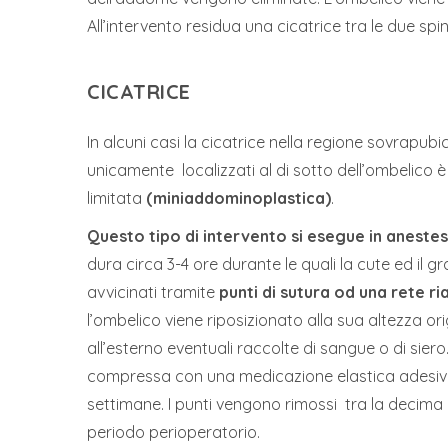
All’intervento residua una cicatrice tra le due sp
CICATRICE
In alcuni casi la cicatrice nella regione sovrapub
unicamente localizzati al di sotto dell’ombelico è 
limitata
(miniaddominoplastica)
.
Questo tipo di intervento si esegue in aneste
dura circa 3-4 ore durante le quali la cute ed il 
avvicinati tramite
punti di sutura od una rete ri
l’ombelico viene riposizionato alla sua altezza orig
all’esterno eventuali raccolte di sangue o di sier
compressa con una medicazione elastica adesiva 
settimane. I punti vengono rimossi tra la decima 
periodo perioperatorio.