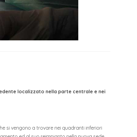
edente localizzato nella parte centrale e nei
che si vengono a trovare nei quadranti inferiori
olamento ed al suo reimpianto nella nuova sede.