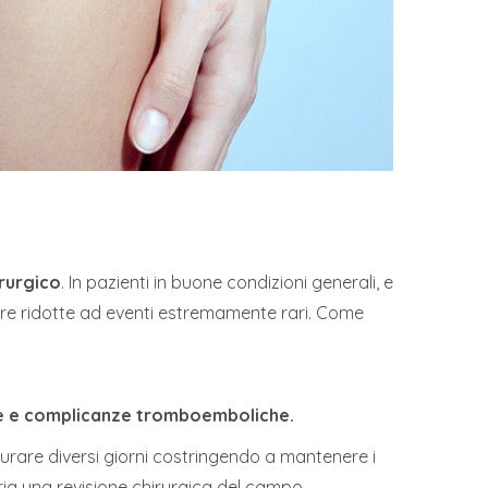
irurgico
. In pazienti in buone condizioni generali, e
sere ridotte ad eventi estremamente rari. Come
idee e complicanze tromboemboliche.
rare diversi giorni costringendo a mantenere i
ria una revisione chirurgica del campo