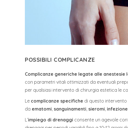
POSSIBILI COMPLICANZE
Complicanze generiche legate alle anestesie lo
con parametri vitali ottimizzati da eventuali pr
per qualsiasi intervento di chirurgia estetica le 
Le
complicanze specifiche
di questo intervent
da
ematomi
,
sanguinamenti
,
sieromi
,
infezione
L’
impiego di drenaggi
consente un agevole cont
drenaggi per periodi variabili fino a 10-12 giorn