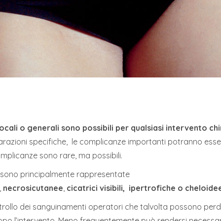
cali o generali sono possibili per qualsiasi intervento ch
eparazioni specifiche, le complicanze importanti potranno es
complicanze sono rare, ma possibili.
o sono principalmente rappresentate
,
necrosicutanee
,
cicatrici visibili, ipertrofiche o chelo
rollo dei sanguinamenti operatori che talvolta possono perdu
i dopo l’intervento. Meno frequentemente può rendersi necessa