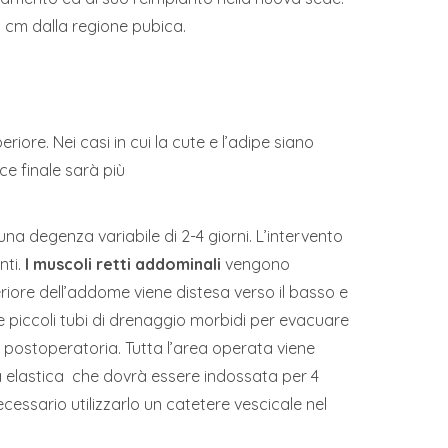
ci cm dalla regione pubica.
ore. Nei casi in cui la cute e l’adipe siano
ce finale sarà più
na degenza variabile di 2-4 giorni. L’intervento
nti.
I muscoli retti addominali
vengono
riore dell’addome viene distesa verso il basso e
e piccoli tubi di drenaggio morbidi per evacuare
a postoperatoria. Tutta l’area operata viene
a elastica che dovrà essere indossata per 4
cessario utilizzarlo un catetere vescicale nel