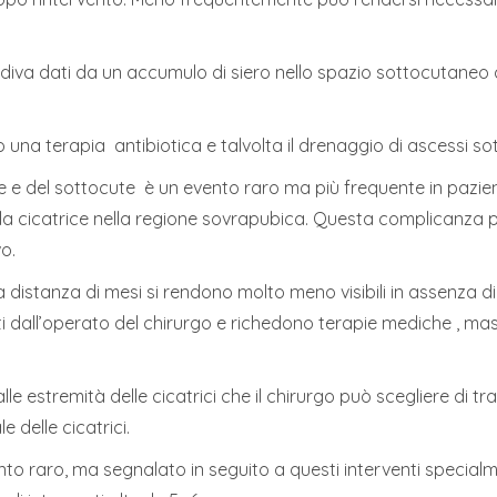
iva dati da un accumulo di siero nello spazio sottocutaneo c
una terapia antibiotica e talvolta il drenaggio di ascessi so
ute e del sottocute è un evento raro ma più frequente in pazie
la cicatrice nella regione sovrapubica. Questa complicanza p
vo.
a distanza di mesi si rendono molto meno visibili in assenza d
 dall’operato del chirurgo e richedono terapie mediche , mass
i alle estremità delle cicatrici che il chirurgo può scegliere d
le delle cicatrici.
to raro, ma segnalato in seguito a questi interventi specialm