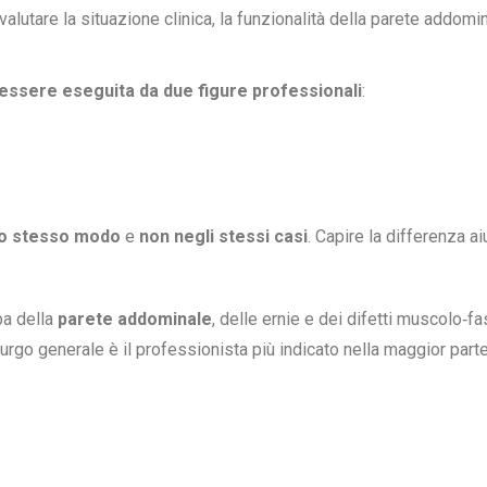
 valutare la situazione clinica, la funzionalità della parete addomi
ò essere eseguita da due figure professionali
:
lo stesso modo
e
non negli stessi casi
. Capire la differenza a
pa della
parete addominale
, delle ernie e dei difetti muscolo‑f
hirurgo generale è il professionista più indicato nella maggior parte