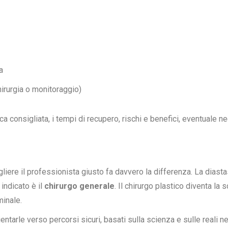
a
hirurgia o monitoraggio)
nica consigliata, i tempi di recupero, rischi e benefici, eventuale n
liere il professionista giusto fa davvero la differenza. La diast
 indicato è il
chirurgo generale
. Il chirurgo plastico diventa la
inale.
ntarle verso percorsi sicuri, basati sulla scienza e sulle reali ne