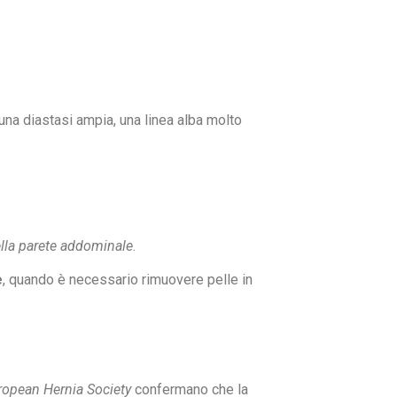
na diastasi ampia, una linea alba molto
ella parete addominale
.
e
, quando è necessario rimuovere pelle in
ropean Hernia Society
confermano che la