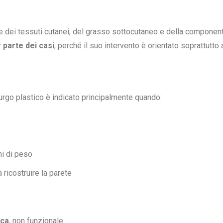
e dei tessuti cutanei, del grasso sottocutaneo e della component
 parte dei casi
, perché il suo intervento è orientato soprattutt
irurgo plastico è indicato principalmente quando:
ni di peso
 ricostruire la parete
ica
, non funzionale