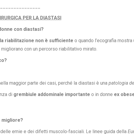
_______________
IRURGICA PER LA DIASTASI
 donne con diastasi?
a riabilitazione non è sufficiente
o quando l’ecografia mostra u
igliorano con un percorso riabilitativo mirato.
ico?
nella maggior parte dei casi, perché la diastasi è una
patologia d
enza di
grembiule addominale importante
o in donne
ex obes
a migliore?
, delle ernie e dei difetti muscolo‑fasciali. Le linee guida della
Eu