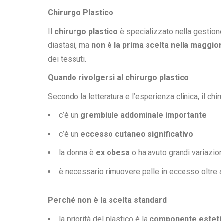
Chirurgo Plastico
Il
chirurgo plastico
è specializzato nella gestion
diastasi, ma
non è la prima scelta nella maggior
dei tessuti.
Quando rivolgersi al chirurgo plastico
Secondo la letteratura e l’esperienza clinica, il ch
c’è un
grembiule addominale importante
c’è un
eccesso cutaneo significativo
la donna è
ex obesa
o ha avuto grandi variazio
è necessario rimuovere pelle in eccesso oltre a
Perché non è la scelta standard
la priorità del plastico è la
componente estet