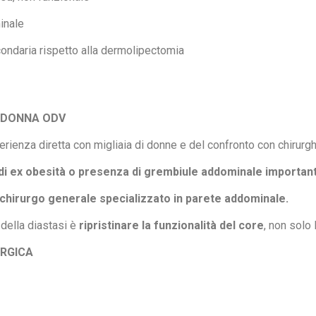
minale
condaria rispetto alla dermolipectomia
I DONNA ODV
ienza diretta con migliaia di donne e del confronto con chirurghi
o di ex obesità o presenza di grembiule addominale importan
 è il chirurgo generale specializzato in parete addominale.
 della diastasi è
ripristinare la funzionalità del core
, non solo 
URGICA