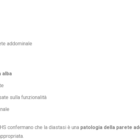
ete addominale
a alba
te
sate sulla funzionalità
onale
a EHS confermano che la diastasi è una
patologia della parete a
appropriata.