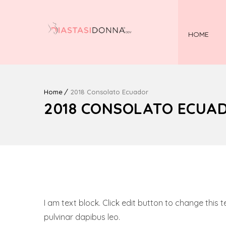
HOME
Home
2018 Consolato Ecuador
2018 CONSOLATO ECUA
I am text block. Click edit button to change this t
pulvinar dapibus leo.