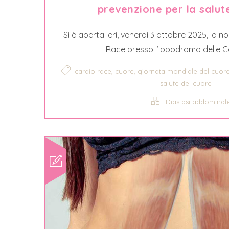
prevenzione per la salut
Si è aperta ieri, venerdì 3 ottobre 2025, la n
Race presso l’Ippodromo delle Ca
,
,
cardio race
cuore
giornata mondiale del cuor
salute del cuore
Diastasi addominal