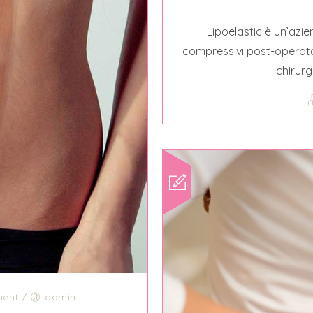
Lipoelastic è un’azi
compressivi post-operatori
chirurgi
ent
/
admin