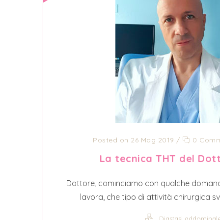
Posted on 26 Mag 2019
/
0 Comm
La tecnica THT del Dot
Dottore, cominciamo con qualche domanda
lavora, che tipo di attività chirurgica s
Diastasi addominal