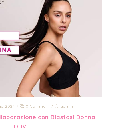
go 2024
/
0 Comment
/
admin
ollaborazione con Diastasi Donna
ODV