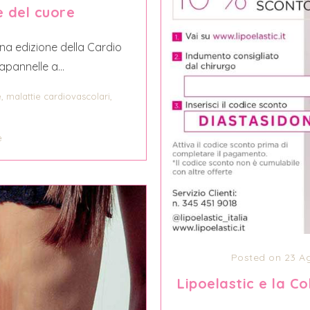
e del cuore
ona edizione della Cardio
pannelle a...
,
,
e
malattie cardiovascolari
e
Posted on 23 A
Lipoelastic e la C