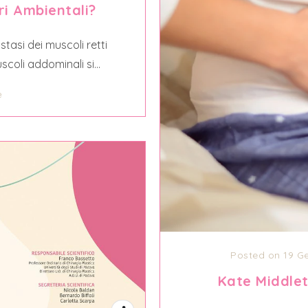
ri Ambientali?
asi dei muscoli retti
coli addominali si...
e
Posted on 19 G
Kate Middlet