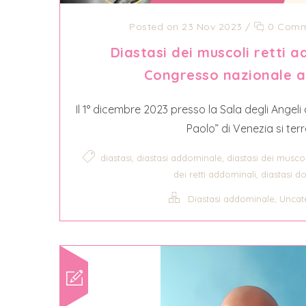
Posted on 23 Nov 2023
/
0 Comm
Diastasi dei muscoli retti a
Congresso nazionale a
Il 1° dicembre 2023 presso la Sala degli Angeli 
Paolo” di Venezia si terrà 
,
,
diastasi
diastasi addominale
diastasi dei muscol
,
dei retti addominali
diastasi d
,
Diastasi addominale
Uncat