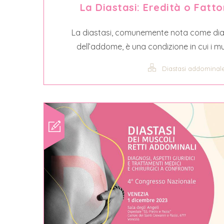
La Diastasi: Eredità o Fatto
La diastasi, comunemente nota come diast
dell’addome, è una condizione in cui i mus
Diastasi addominal