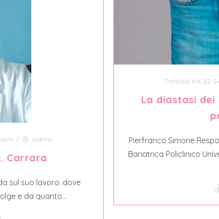
Posted on 22 S
La diastasi dei
p
ent
/
admin
Pierfranco Simone Respon
Bariatrica Policlinico U
t. Carrara
 sul suo lavoro: dove
volge e da quanto...
e