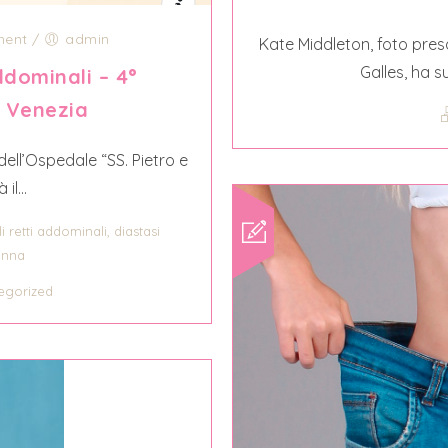
ent
/
admin
Kate Middleton, foto pres
Galles, ha su
ddominali – 4°
 Venezia
dell’Ospedale “SS. Pietro e
il...
,
i retti addominali
diastasi
onna
egorized