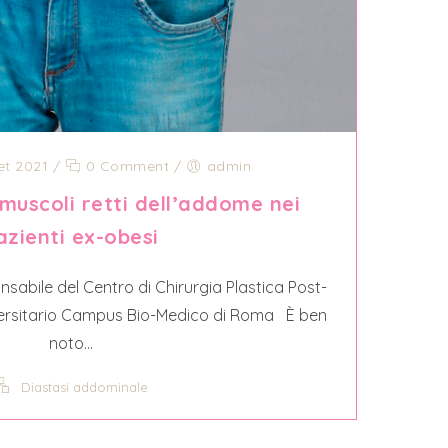
et 2021
/
0 Comment
/
admin
 muscoli retti dell’addome nei
azienti ex-obesi
sabile del Centro di Chirurgia Plastica Post-
niversitario Campus Bio-Medico di Roma È ben
noto...
Diastasi addominale