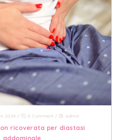
en 2024
/
0 Comment
/
admin
on ricoverata per diastasi
addominale