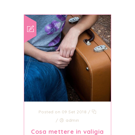
Posted on 09 Set 2018
/
/
admin
Cosa mettere in valigia