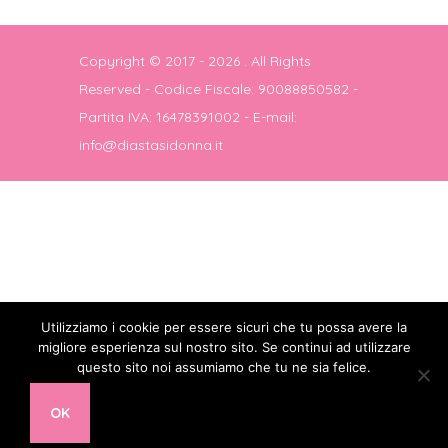
Copyright © 2017 - 2026
. All Rights
Reserved - Codice Fiscale: 90088850582 -
Partita IVA: 16478391002 - E-mail:
info@diastasidonna.it
Utilizziamo i cookie per essere sicuri che tu possa avere la
migliore esperienza sul nostro sito. Se continui ad utilizzare
questo sito noi assumiamo che tu ne sia felice.
OK