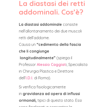
La diastasi dei retti
addominali. Cos’è?
La
diastasi addominale
consiste
nell’allontanamento dei due muscoli
retti dell’addome.
Causa un
“cedimento della fascia
che li congiunge
longitudinalmente”
(spiega il
Professor
Alessio Caggiat
i, Specialista
in Chirurgia Plastica e Direttore
dell’
I.D.I.
di Roma).
Si verifica fisiologicamente
in
gravidanza ad opera di influssi
ormonali,
tipici di questo stato. Essi
sono finalizzati a consentire la