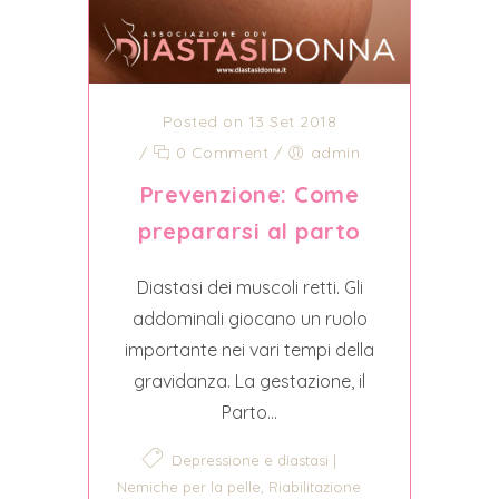
Posted on 13 Set 2018
/
0 Comment
/
admin
Prevenzione: Come
prepararsi al parto
Diastasi dei muscoli retti. Gli
addominali giocano un ruolo
importante nei vari tempi della
gravidanza. La gestazione, il
Parto...
Depressione e diastasi |
,
Nemiche per la pelle
Riabilitazione