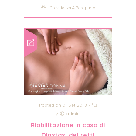
Gravidanza & Post parto
Posted on 01 Set 2018
/
/
admin
Riabilitazione in caso di
Diastasi dei retti