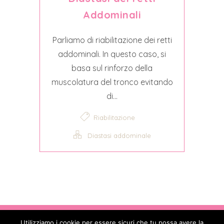
Addominali
Parliamo di riabilitazione dei retti
addominali. In questo caso, si
basa sul rinforzo della
muscolatura del tronco evitando
di...
Riabilitazione
Diastasi addominale
Copyright © 2017 - 2026
. All Rights
Utilizziamo i cookie per essere sicuri che tu possa avere la