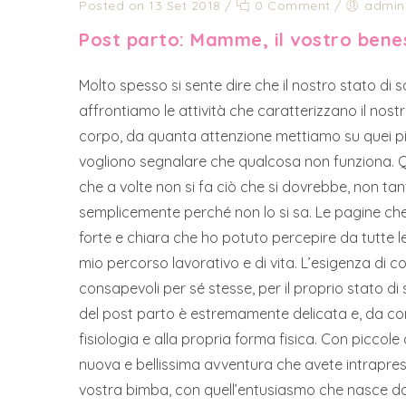
Posted on 13 Set 2018
/
0 Comment
/
admin
Post parto: Mamme, il vostro bene
Molto spesso si sente dire che il nostro stato di
affrontiamo le attività che caratterizzano il no
corpo, da quanta attenzione mettiamo su quei picc
vogliono segnalare che qualcosa non funziona. 
che a volte non si fa ciò che si dovrebbe, non 
semplicemente perché non lo si sa. Le pagine che
forte e chiara che ho potuto percepire da tutte 
mio percorso lavorativo e di vita. L’esigenza di c
consapevoli per sé stesse, per il proprio stato d
del post parto è estremamente delicata e, da come
fisiologia e alla propria forma fisica. Con piccol
nuova e bellissima avventura che avete intrapre
vostra bimba, con quell’entusiasmo che nasce da