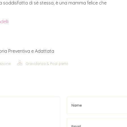
a soddisfatta di sé stessa, è una mamma felice che
delli
toria Preventiva e Adattata
tazione
Gravidanza & Post parto