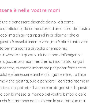
ssere è nelle vostre mani
 salute e benessere dipende da noi: da come
stro quotidiano, da come ci prendiamo cura del nostro
oli ma chiari “campanellini di allarme” che ci
Questo è assolutamente vero, ma è altrettanto vero
tanto per mancanza di voglia o tempo ma
 troverete su questo link nascono dall’esigenza
le ragazze, ora mamme, che ho incontrato lungo il
onoscere, di essere informate per poter fare scelte
i salute e benessere anche a lungo termine. La fase
 viene gestita, può dipendere il corretto ritorno in
e attenzioni potrete diventare protagoniste di questa
so con la messa al mondo del vostro bimbo o della
 chi è in armonia non solo con la sua famiglia ma