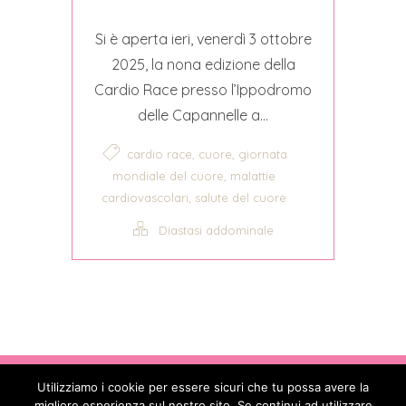
Si è aperta ieri, venerdì 3 ottobre
2025, la nona edizione della
Cardio Race presso l’Ippodromo
delle Capannelle a...
,
,
cardio race
cuore
giornata
,
mondiale del cuore
malattie
,
cardiovascolari
salute del cuore
Diastasi addominale
Copyright © 2017 - 2026
. All Rights
Utilizziamo i cookie per essere sicuri che tu possa avere la
migliore esperienza sul nostro sito. Se continui ad utilizzare