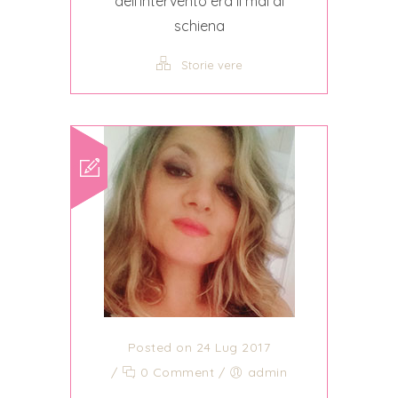
dell'intervento era il mal di
schiena
Storie vere
Posted on 24 Lug 2017
/
0 Comment
/
admin