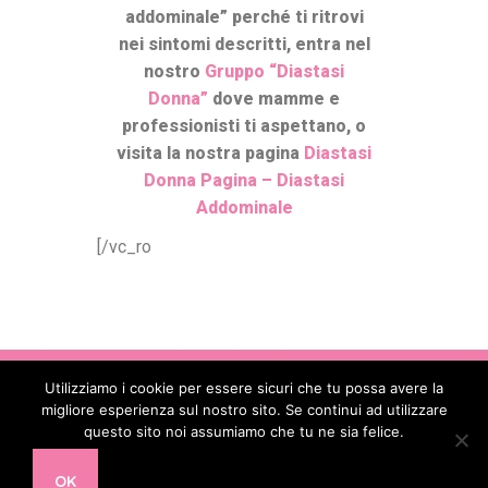
addominale” perché ti ritrovi
nei sintomi descritti, entra nel
nostro
Gruppo “Diastasi
Donna”
dove mamme e
professionisti ti aspettano, o
visita la nostra pagina
Diastasi
Donna Pagina – Diastasi
Addominale
[/vc_ro
Utilizziamo i cookie per essere sicuri che tu possa avere la
Copyright © 2017 - 2026
. All Rights
migliore esperienza sul nostro sito. Se continui ad utilizzare
Reserved - Codice Fiscale: 90088850582 -
questo sito noi assumiamo che tu ne sia felice.
Partita IVA: 16478391002 - E-mail:
info@diastasidonna.it
OK