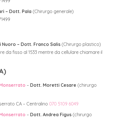
71499
ri – Dott. Pala
(Chirurgo generale)
71499
 Nuoro – Dott. Franco Salis
(Chirurgo plastico)
e da fisso al 1533 mentre da cellulare chiamare il
A)
i Monserrato
–
Dott. Moretti Cesare
(chirurgo
serrato CA – Centralino
070 5109 6049
i Monserrato
–
Dott. Andrea Figus
(chirurgo