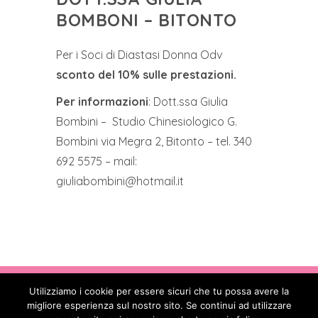
BOMBONI – BITONTO
Per i Soci di Diastasi Donna Odv
sconto del 10% sulle prestazioni.
Per informazioni
: Dott.ssa Giulia
Bombini – Studio Chinesiologico G.
Bombini via Megra 2, Bitonto – tel. 340
692 5575 – mail:
giuliabombini@hotmail.it
Utilizziamo i cookie per essere sicuri che tu possa avere la
Copyright © 2017 - 2026
. All Rights
migliore esperienza sul nostro sito. Se continui ad utilizzare
Reserved - Codice Fiscale: 90088850582 -