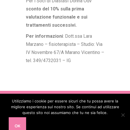
Per i Soci di Diastasi Donna Odv
sconto del 10% sulla prima
valutazione funzionale e sui
trattamenti successivi.
Per informazioni
: Dott.ssa Lara
Marzano – fisioterapista – Studio: Via
IV Novembre 67/A Marano Vicentino –
tel. 349/4732031 – IG
Utilizziamo i cookie per essere sicuri che tu possa avere la
Copyright © 2017 - 2026
. All Rights
migliore esperienza sul nostro sito. Se continui ad utilizzare
Reserved - Codice Fiscale: 90088850582 -
questo sito noi assumiamo che tu ne sia felice.
Partita IVA: 16478391002 - E-mail:
info@diastasidonna.it
OK