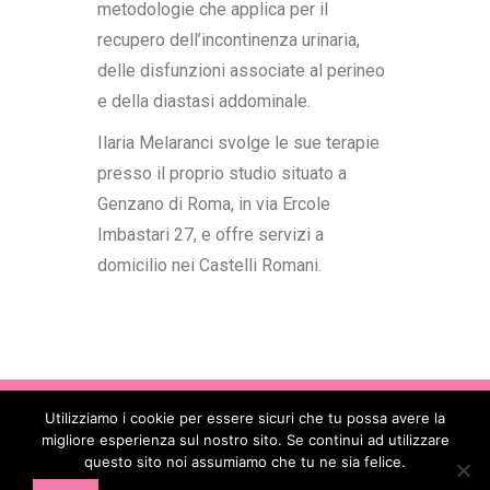
metodologie che applica per il
recupero dell’incontinenza urinaria,
delle disfunzioni associate al perineo
e della diastasi addominale.
Ilaria Melaranci svolge le sue terapie
presso il proprio studio situato a
Genzano di Roma, in via Ercole
Imbastari 27, e offre servizi a
domicilio nei Castelli Romani.
Utilizziamo i cookie per essere sicuri che tu possa avere la
Copyright © 2017 - 2026
. All Rights
migliore esperienza sul nostro sito. Se continui ad utilizzare
Reserved - Codice Fiscale: 90088850582 -
questo sito noi assumiamo che tu ne sia felice.
Partita IVA: 16478391002 - E-mail: