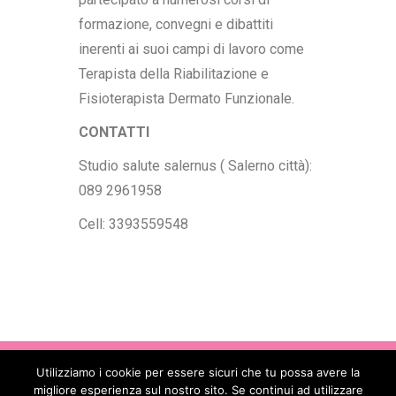
formazione, convegni e dibattiti
inerenti ai suoi campi di lavoro come
Terapista della Riabilitazione e
Fisioterapista Dermato Funzionale.
CONTATTI
Studio salute salernus ( Salerno città):
089 2961958
Cell: 3393559548
Utilizziamo i cookie per essere sicuri che tu possa avere la
Copyright © 2017 - 2026
. All Rights
migliore esperienza sul nostro sito. Se continui ad utilizzare