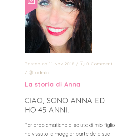
Posted on 11 Nov 2018
/
0 Comment
/
admin
La storia di Anna
CIAO, SONO ANNA ED
HO 45 ANNI.
Per problematiche di salute di mio figlio
ho vissuto la maggior parte della sua