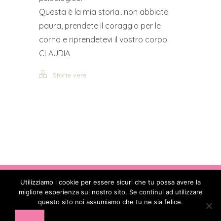
Questa è la mia storia…non abbiate
paura, prendete il coraggio per le
corna e riprendetevi il vostro corpo.
CLAUDIA
Storie vere
Utilizziamo i cookie per essere sicuri che tu possa avere la
Copyright © 2017 - 2026
. All Rights
migliore esperienza sul nostro sito. Se continui ad utilizzare
Reserved - Codice Fiscale: 90088850582 -
questo sito noi assumiamo che tu ne sia felice.
Partita IVA: 16478391002 - E-mail: