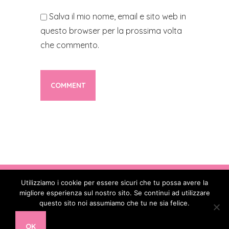
Salva il mio nome, email e sito web in
questo browser per la prossima volta
che commento.
Utilizziamo i cookie per essere sicuri che tu possa avere la
Copyright © 2017 - 2026
. All Rights
migliore esperienza sul nostro sito. Se continui ad utilizzare
Reserved - Codice Fiscale: 90088850582 -
questo sito noi assumiamo che tu ne sia felice.
Partita IVA: 16478391002 - E-mail:
info@diastasidonna.it
OK