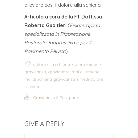
alleviare così il dolore alla schiena.
Articolo a cura della FT Dott.ssa
Roberta Gualtieri
(
Fisioterapista
specializzata in
Riabilitazione
Posturale
,
Ipopressiva e per il
Pavimento Pelvico
).
,
dolore alla schiena
dolore lombare
,
,
,
gravidanza
gravidanza
mal di schiena
,
mal di schiena gravidanza
rimedi dolore
schiena
Gravidanza & Post parto
GIVE A REPLY