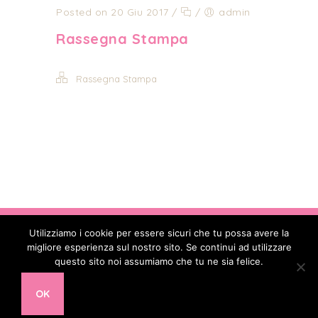
Posted on 20 Giu 2017
/
/
admin
Rassegna Stampa
Rassegna Stampa
Utilizziamo i cookie per essere sicuri che tu possa avere la
Copyright © 2017 - 2026
. All Rights
migliore esperienza sul nostro sito. Se continui ad utilizzare
Reserved - Codice Fiscale: 90088850582 -
questo sito noi assumiamo che tu ne sia felice.
Partita IVA: 16478391002 - E-mail:
info@diastasidonna.it
OK