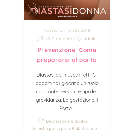
Posted on 13 Set 2018
/
0 Comment
/
admin
Prevenzione: Come
prepararsi al parto
Diastasi dei muscoli retti. Gli
addominali giocano un ruolo
importante nei vari tempi della
gravidanza. La gestazione, il
Parto...
Depressione e diastasi |
,
Nemiche per la pelle
Riabilitazione